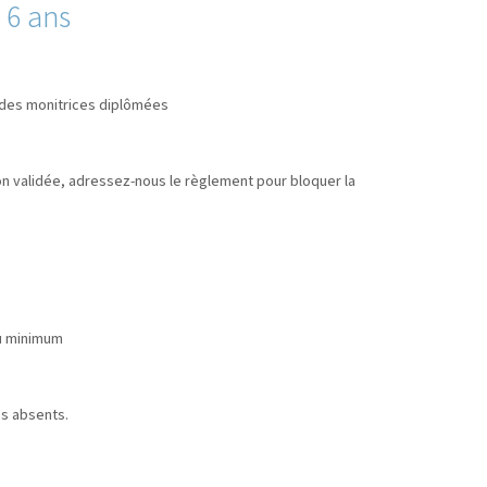
 6 ans
r des monitrices diplômées
ion validée, adressez-nous le règlement pour bloquer la
au minimum
es absents.