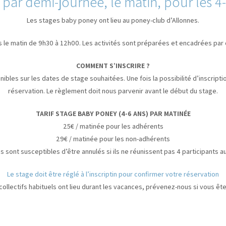
 par demi-journée, le matin, pour les 4-
Les stages baby poney ont lieu au poney-club d’Allonnes.
is le matin de 9h30 à 12h00. Les activités sont préparées et encadrées pa
COMMENT S’INSCRIRE ?
ibles sur les dates de stage souhaitées. Une fois la possibilité d’inscript
réservation. Le règlement doit nous parvenir avant le début du stage.
TARIF STAGE BABY PONEY (4-6 ANS) PAR MATINÉE
25€ / matinée pour les adhérents
29€ / matinée pour les non-adhérents
s sont susceptibles d’être annulés si ils ne réunissent pas 4 participants 
Le stage doit être réglé à l’inscriptin pour confirmer votre réservation
collectifs habituels ont lieu durant les vacances, prévenez-nous si vous êt