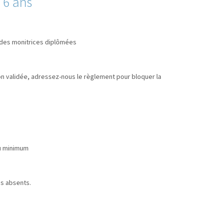
 6 ans
r des monitrices diplômées
ion validée, adressez-nous le règlement pour bloquer la
au minimum
es absents.