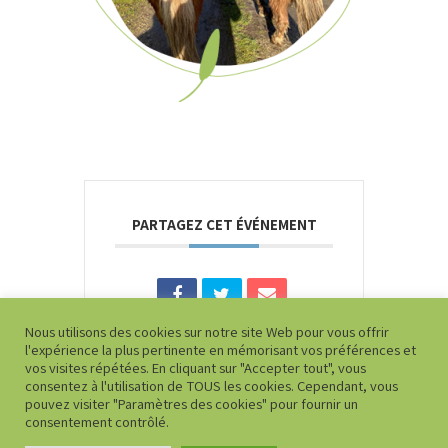
PARTAGEZ CET ÉVÉNEMENT
Nous utilisons des cookies sur notre site Web pour vous offrir
l'expérience la plus pertinente en mémorisant vos préférences et
vos visites répétées. En cliquant sur "Accepter tout", vous
consentez à l'utilisation de TOUS les cookies. Cependant, vous
pouvez visiter "Paramètres des cookies" pour fournir un
consentement contrôlé.
Allonnes Équitation - Équi Loisirs - Rue Robespierre - 72700
Allonnes - Sarthe - 02 43 80 67 99 - 06 58 77 36 76