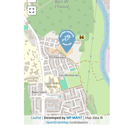
Leaflet
|
Developed by
WP MAPIT
| Map data ©
OpenStreetMap
contributors