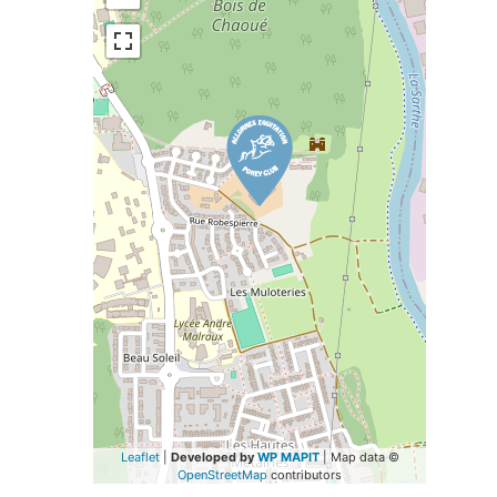
Leaflet
|
Developed by
WP MAPIT
| Map data ©
OpenStreetMap
contributors