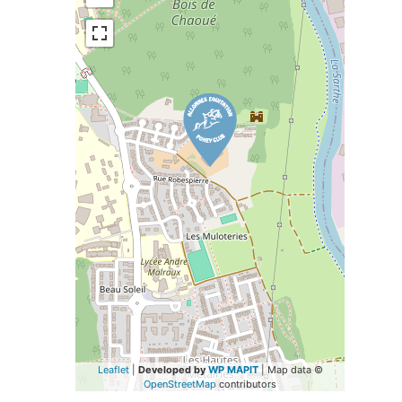
Leaflet
|
Developed by
WP MAPIT
| Map data ©
OpenStreetMap
contributors