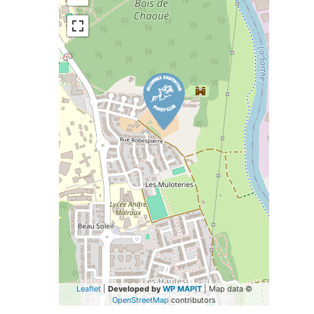
Leaflet
|
Developed by
WP MAPIT
| Map data ©
OpenStreetMap
contributors