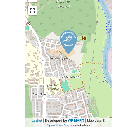
Leaflet
|
Developed by
WP MAPIT
| Map data ©
OpenStreetMap
contributors