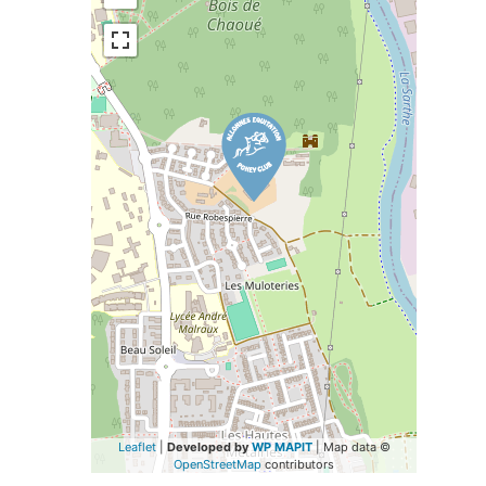
Leaflet
|
Developed by
WP MAPIT
| Map data ©
OpenStreetMap
contributors