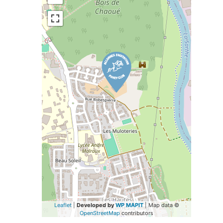
Leaflet
|
Developed by
WP MAPIT
| Map data ©
OpenStreetMap
contributors