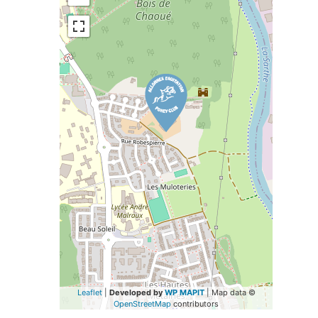
Leaflet
|
Developed by
WP MAPIT
| Map data ©
OpenStreetMap
contributors