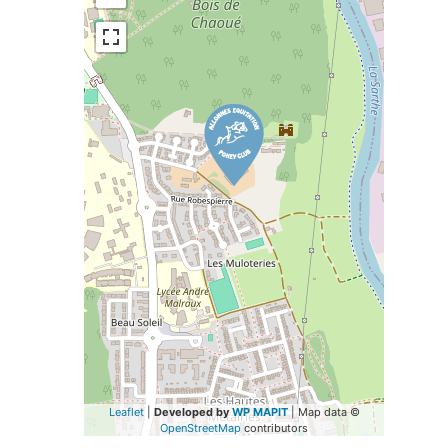
Leaflet
|
Developed by
WP MAPIT
| Map data ©
OpenStreetMap
contributors