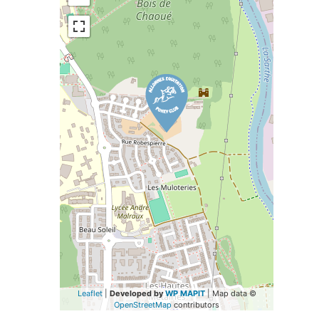
Leaflet
|
Developed by
WP MAPIT
| Map data ©
OpenStreetMap
contributors